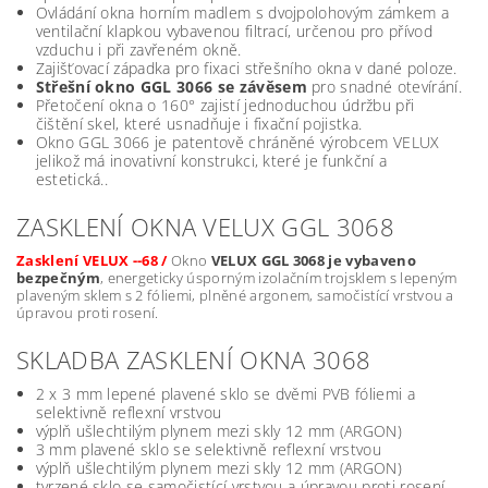
Ovládání okna horním madlem s dvojpolohovým zámkem a
ventilační klapkou vybavenou filtrací, určenou pro přívod
vzduchu i při zavřeném okně.
Zajišťovací západka pro fixaci střešního okna v dané poloze.
Střešní okno GGL 3066
se závěsem
pro snadné otevírání.
Přetočení okna o 160° zajistí jednoduchou údržbu při
čištění skel, které usnadňuje i fixační pojistka.
Okno GGL 3066 je patentově chráněné výrobcem VELUX
jelikož má inovativní konstrukci, které je funkční a
estetická..
ZASKLENÍ OKNA VELUX GGL 3068
Zasklení VELUX --68 /
Okno
VELUX GGL 3068 je vybaveno
bezpečným
, energeticky úsporným izolačním trojsklem s lepeným
plaveným sklem s 2 fóliemi, plněné argonem, samočistící vrstvou a
úpravou proti rosení.
SKLADBA ZASKLENÍ OKNA 3068
2 x 3 mm lepené plavené sklo se dvěmi PVB fóliemi a
selektivně reflexní vrstvou
výplň ušlechtilým plynem mezi skly 12 mm (ARGON)
3 mm plavené sklo se selektivně reflexní vrstvou
výplň ušlechtilým plynem mezi skly 12 mm (ARGON)
tvrzené sklo se samočistící vrstvou a úpravou proti rosení