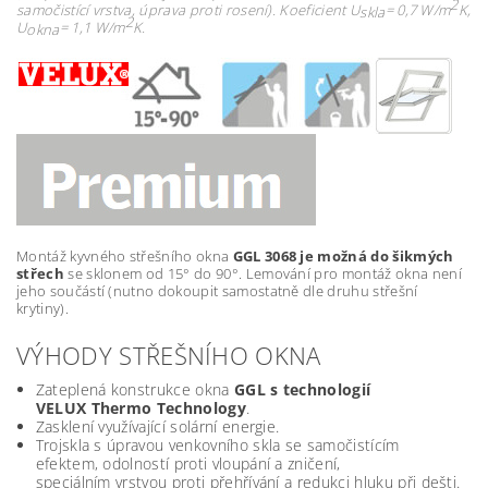
2
samočistící vrstva, úprava proti rosení). Koeficient
U
= 0,7 W/m
K,
skla
2
U
= 1,1 W/m
K.
okna
Montáž kyvného střešního okna
GGL 3068 je možná do šikmých
střech
se sklonem od 15° do 90°. Lemování pro montáž okna není
jeho součástí (nutno dokoupit samostatně dle druhu střešní
krytiny).
VÝHODY STŘEŠNÍHO OKNA
Zateplená konstrukce okna
GGL s technologií
VELUX Thermo Technology
.
Zasklení využívající solární energie.
Trojskla s úpravou venkovního skla se samočistícím
efektem, odolností proti vloupání a zničení,
speciálním vrstvou proti přehřívání a redukci hluku při dešti.