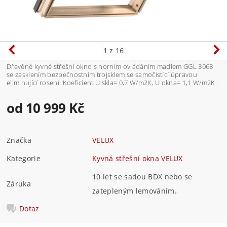
1
z 16
Dřevěné kyvné střešní okno s horním ovládáním madlem GGL 3068
se zasklením bezpečnostním trojsklem se samočistící úpravou
eliminující rosení. Koeficient U skla= 0,7 W/m2K, U okna= 1,1 W/m2K.
od 10 999 Kč
Značka
VELUX
Kategorie
Kyvná střešní okna VELUX
10 let se sadou BDX nebo se
Záruka
zatepleným lemováním.
Dotaz