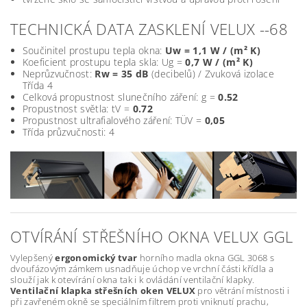
TECHNICKÁ DATA ZASKLENÍ VELUX --68
Součinitel prostupu tepla okna:
Uw = 1,1 W / (m² K)
Koeficient prostupu tepla skla: Ug =
0,7 W / (m² K)
Neprůzvučnost:
Rw = 35 dB
(decibelů) / Zvuková izolace
Třída 4
Celková propustnost slunečního záření: g =
0.52
Propustnost světla: tV =
0.72
Propustnost ultrafialového záření: TÜV =
0,05
Třída průzvučnosti: 4
OTVÍRÁNÍ STŘEŠNÍHO OKNA VELUX GGL
Vylepšený
ergonomický tvar
horního madla okna GGL 3068 s
dvoufázovým zámkem usnadňuje úchop ve vrchní části křídla a
slouží jak k otevírání okna tak i k ovládání ventilační klapky.
Ventilační klapka střešních oken VELUX
pro větrání místnosti i
při zavřeném okně se speciálním filtrem proti vniknutí prachu,