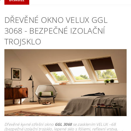
DŘEVĚNÉ OKNO VELUX GGL
3068 - BEZPEČNÉ IZOLAČNÍ
TROJSKLO
Dřevěné kyvné střešní okno
GGL 3068
se zasklením VELUX --68
(bezpečné izolační trojsklo, lepené sklo s fóliemi, reflexní vrstva,