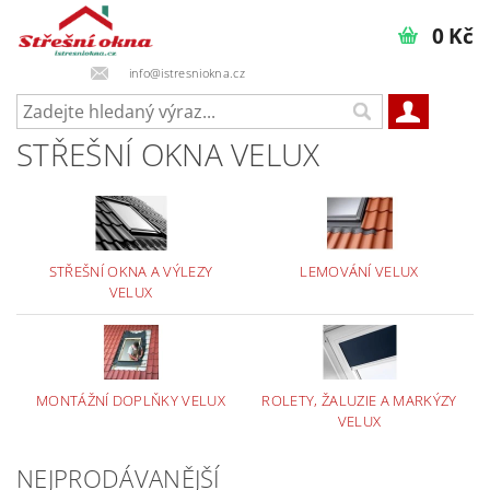
0 Kč
info@istresniokna.cz
STŘEŠNÍ OKNA VELUX
STŘEŠNÍ OKNA A VÝLEZY
LEMOVÁNÍ VELUX
VELUX
MONTÁŽNÍ DOPLŇKY VELUX
ROLETY, ŽALUZIE A MARKÝZY
VELUX
NEJPRODÁVANĚJŠÍ