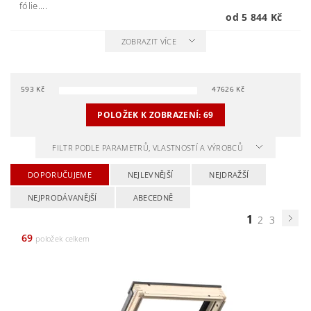
fólie....
od 5 844 Kč
ZOBRAZIT VÍCE
593
Kč
47626
Kč
POLOŽEK K ZOBRAZENÍ:
69
FILTR PODLE PARAMETRŮ, VLASTNOSTÍ A VÝROBCŮ
DOPORUČUJEME
NEJLEVNĚJŠÍ
NEJDRAŽŠÍ
NEJPRODÁVANĚJŠÍ
ABECEDNĚ
1
2
3
69
položek celkem