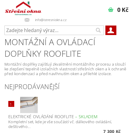
0 Kč
info@istresniokna.cz
MONTÁŽNÍ A OVLÁDACÍ
DOPLŇKY ROOFLITE
Montážní doplňky zajišťují zkvalitnění montážního procesu a slouží
ke zlepšení tepelně izolačních vlastností střešních oken a k ochraně
před kondenzací a před navlhnutím oken a přilehlé izolace.
NEJPRODÁVANĚJŠÍ
1.
ELEKTRICKÉ OVLÁDÁNÍ ROOFLITE
–
SKLADEM
Kompletní set, kde je vše součástí vč. dálkového ovládání,
dešťového...
7 300 Kč