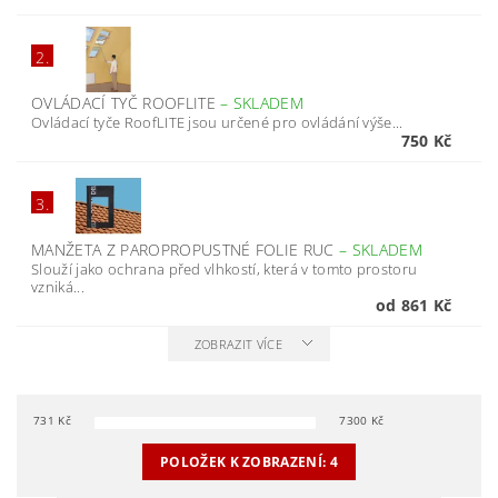
2.
OVLÁDACÍ TYČ ROOFLITE
–
SKLADEM
Ovládací tyče RoofLITE jsou určené pro ovládání výše...
750 Kč
3.
MANŽETA Z PAROPROPUSTNÉ FOLIE RUC
–
SKLADEM
Slouží jako ochrana před vlhkostí, která v tomto prostoru
vzniká...
od 861 Kč
ZOBRAZIT VÍCE
731
Kč
7300
Kč
POLOŽEK K ZOBRAZENÍ:
4