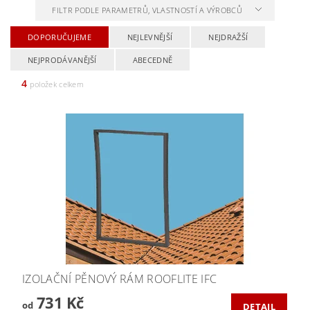
FILTR PODLE PARAMETRŮ, VLASTNOSTÍ A VÝROBCŮ
DOPORUČUJEME
NEJLEVNĚJŠÍ
NEJDRAŽŠÍ
NEJPRODÁVANĚJŠÍ
ABECEDNĚ
4
položek celkem
IZOLAČNÍ PĚNOVÝ RÁM ROOFLITE IFC
731 Kč
od
DETAIL