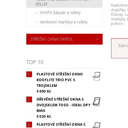
VELUX
Nabízíme 
doplňky. 
Vnitřní žaluzie a rolety
Disney. L
markýzy, 
Venkovní markýzy a rolety
pohon.
STŘEŠNÍ OKNA OKPOL
Zázna
TOP 10
PLASTOVÉ STŘEŠNÍ OKNO
ROOFLITE TRIO PVC S
TROJSKLEM
5 900 Kč
DŘEVĚNÉ STŘEŠNÍ OKNA S
DVOJSKLEM TOSO - IDEAL DPY
B900
5 020 Kč
PLASTOVÉ STŘEŠNÍ OKNA S