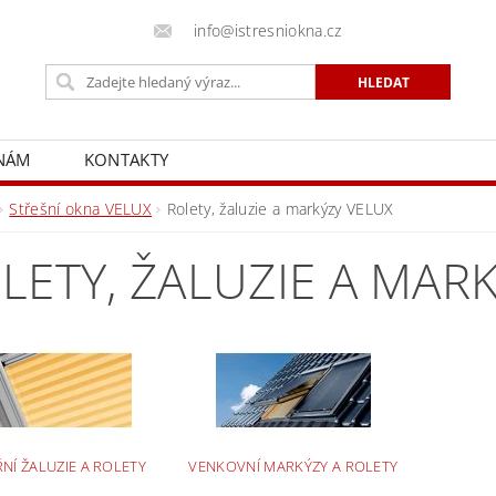
info@istresniokna.cz
 NÁM
KONTAKTY
Střešní okna VELUX
Rolety, žaluzie a markýzy VELUX
LETY, ŽALUZIE A MAR
ŘNÍ ŽALUZIE A ROLETY
VENKOVNÍ MARKÝZY A ROLETY