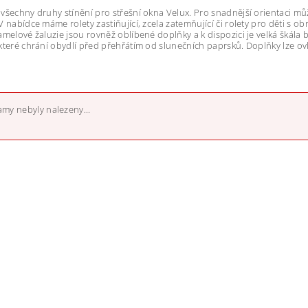
všechny druhy stínění pro střešní okna Velux. Pro snadnější orientaci můž
V nabídce máme rolety zastiňující, zcela zatemňující či rolety pro děti s 
amelové žaluzie jsou rovněž oblíbené doplňky a k dispozici je velká škál
které chrání obydlí před přehřátím od slunečních paprsků. Doplňky lze ovl
my nebyly nalezeny...