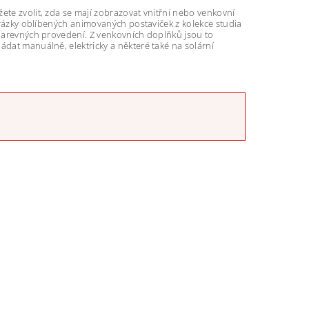
ete zvolit, zda se mají zobrazovat vnitřní nebo venkovní
obrázky oblíbených animovaných postaviček z kolekce studia
a barevných provedení. Z venkovních doplňků jsou to
ádat manuálně, elektricky a některé také na solární