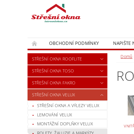
OBCHODNÍ PODMÍNKY
NAPIŠTE
Domů
STŘEŠNÍ OKNA ROOFLITE
RO
STŘEŠNÍ OKNA TOSO
STŘEŠNÍ OKNA FAKRO
STŘEŠNÍ OKNA VELUX
STŘEŠNÍ OKNA A VÝLEZY VELUX
LEMOVÁNÍ VELUX
MONTÁŽNÍ DOPLŇKY VELUX
VNIT
ROLETY, ŽALUZIE A MARKÝZY