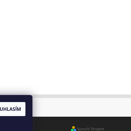
ty
UHLASÍM
Vytvořil Shoptet