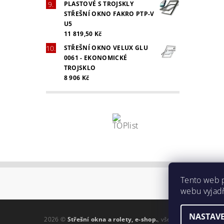
PLASTOVÉ S TROJSKLY
STŘEŠNÍ OKNO FAKRO PTP-V
U5
11 819,50 Kč
STŘEŠNÍ OKNO VELUX GLU
0061 - EKONOMICKÉ
TROJSKLO
8 906 Kč
Tento web 
O
webu vyjadř
NASTAVE
2026 ©
Střešní okna a rolety, e-shop.
, všechna práva vyhra