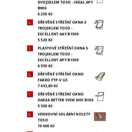
DVOJSKLEM TOSO - IDEAL APY
B900
6 250 Kč
DŘEVĚNÉ STŘEŠNÍ OKNA S
TROJSKLEM TOSO -
EXCELLENT AAY B1500
5 520 Kč
PLASTOVÉ STŘEŠNÍ OKNA S
TROJSKLEM TOSO -
EXCELLENT APY B1500
6 550 Kč
DŘEVĚNÉ STŘEŠNÍ OKNO
FAKRO FTP-V U3
7 653,80 Kč
DŘEVĚNÉ STŘEŠNÍ OKNO
DAKEA BETTER VIEW KHV B100
5 300 Kč
VENKOVNÍ SOLÁRNÍ ROLETY
TOSO
10 600 Kč