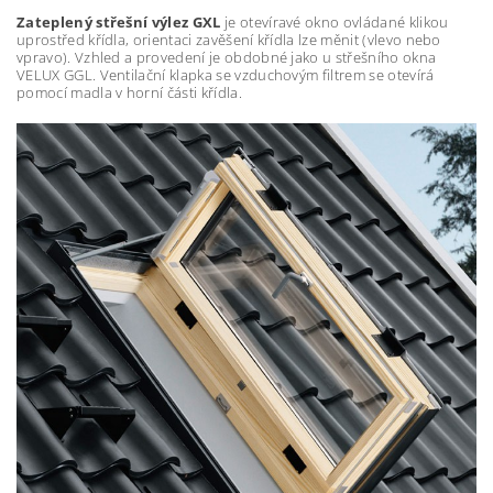
Zateplený střešní výlez GXL
je otevíravé okno ovládané klikou
uprostřed křídla, orientaci zavěšení křídla lze měnit (vlevo nebo
vpravo). Vzhled a provedení je obdobné jako u střešního okna
VELUX GGL. Ventilační klapka se vzduchovým filtrem se otevírá
pomocí madla v horní části křídla.