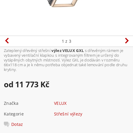
1
z 3
Zateplený dřevěný střešní
výlez VELUX GXL
s dřevěným rámem je
vybavený ventilační klapkou s integrovaným filtrem je určený do
vytápěných obytných místností. Výlez GXL je dodáván v rozměru
66x118 cm a je k němu potřeba objednat také lemování podle druhu
krytiny.
od 11 773 Kč
Značka
VELUX
Kategorie
Střešní výlezy
Dotaz