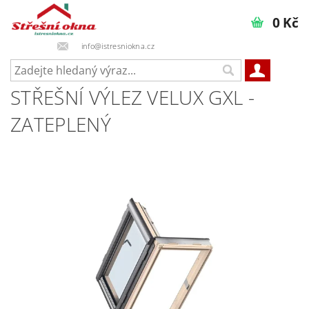
0 Kč
info@istresniokna.cz
STŘEŠNÍ VÝLEZ VELUX GXL -
ZATEPLENÝ