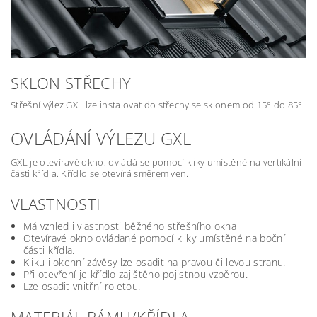
SKLON STŘECHY
Střešní výlez GXL lze instalovat do střechy se sklonem od 15° do 85°.
OVLÁDÁNÍ VÝLEZU GXL
GXL je otevíravé okno, ovládá se pomocí kliky umístěné na vertikální
části křídla. Křídlo se otevírá směrem ven.
VLASTNOSTI
Má vzhled i vlastnosti běžného střešního okna
Otevíravé okno ovládané pomocí kliky umístěné na boční
části křídla.
Kliku i okenní závěsy lze osadit na pravou či levou stranu.
Při otevření je křídlo zajištěno pojistnou vzpěrou.
Lze osadit vnitřní roletou.