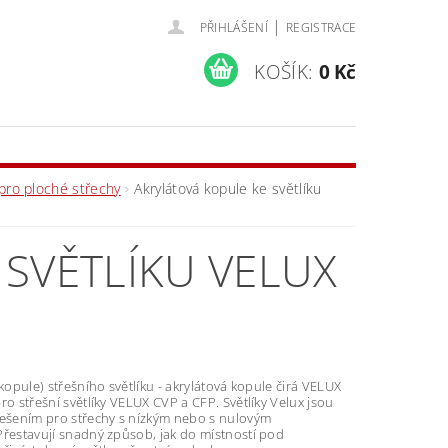
|
PŘIHLÁŠENÍ
REGISTRACE
KOŠÍK:
0 Kč
pro ploché střechy
Akrylátová kopule ke světlíku
SVĚTLÍKU VELUX
(kopule) střešního světlíku - akrylátová kopule čirá VELUX
ro střešní světlíky VELUX CVP a CFP. Světlíky Velux jsou
řešením pro střechy s nízkým nebo s nulovým
Přestavují snadný způsob, jak do místností pod