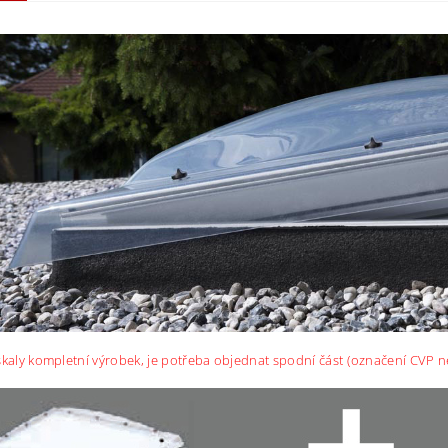
skaly kompletní výrobek, je potřeba objednat spodní část (označení CVP ne