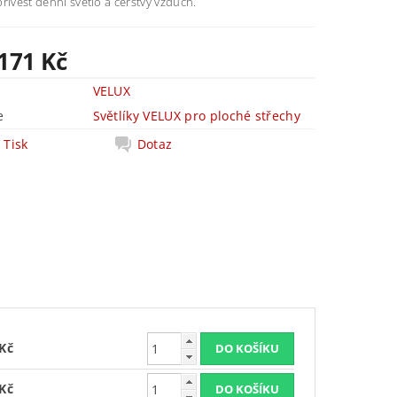
řivést denní světlo a čerstvý vzduch.
 171 Kč
VELUX
e
Světlíky VELUX pro ploché střechy
Tisk
Dotaz
 Kč
 Kč