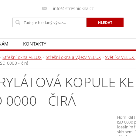
info@istresniokna.cz
 NÁM
KONTAKTY
Střešní okna VELUX
Střešní okna a výlezy VELUX
Světlíky VELUX 
ISD 0000 - čirá
RYLÁTOVÁ KOPULE KE 
D 0000 - ČIRÁ
Horní díl 
ISD 0000 p
ideálním 
sklonem. 