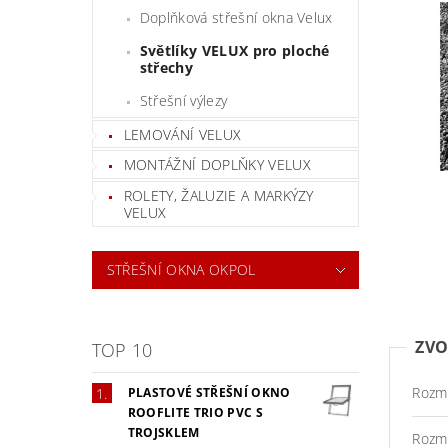
Doplňková střešní okna Velux
Světlíky VELUX pro ploché
střechy
Střešní výlezy
LEMOVÁNÍ VELUX
MONTÁŽNÍ DOPLŇKY VELUX
ROLETY, ŽALUZIE A MARKÝZY
VELUX
STŘEŠNÍ OKNA OKPOL
ZVO
TOP 10
Rozm
PLASTOVÉ STŘEŠNÍ OKNO
ROOFLITE TRIO PVC S
TROJSKLEM
Rozm