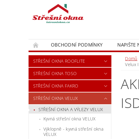
OBCHODNÍ PODMÍNKY
NAPIŠTE
Domů
STŘEŠNÍ OKNA ROOFLITE
Velux 
STŘEŠNÍ OKNA TOSO
AK
STŘEŠNÍ OKNA FAKRO
IS
STŘEŠNÍ OKNA VELUX
STŘEŠNÍ OKNA A VÝLEZY VELUX
Kyvná střešní okna VELUX
Výklopně - kyvná střešní okna
VELUX