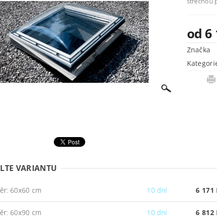
střechou p
od 6
Značka
Kategori
LTE VARIANTU
ěr: 60x60 cm
10 dní
6 171
ěr: 60x90 cm
10 dní
6 812