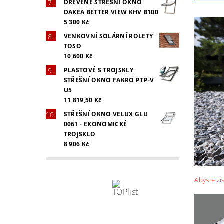
DŘEVĚNÉ STŘEŠNÍ OKNO
DAKEA BETTER VIEW KHV B100
5 300 Kč
VENKOVNÍ SOLÁRNÍ ROLETY
TOSO
10 600 Kč
PLASTOVÉ S TROJSKLY
STŘEŠNÍ OKNO FAKRO PTP-V
U5
11 819,50 Kč
STŘEŠNÍ OKNO VELUX GLU
0061 - EKONOMICKÉ
TROJSKLO
8 906 Kč
Abyste zí