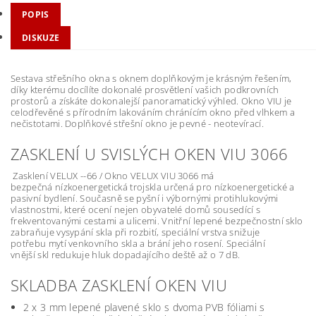
POPIS
DISKUZE
Sestava střešního okna s oknem doplňkovým je krásným řešením,
díky kterému docílíte dokonalé prosvětlení vašich podkrovních
prostorů a získáte dokonalejší panoramatický výhled. Okno VIU je
celodřevěné s přírodním lakováním chránícím okno před vlhkem a
nečistotami. Doplňkové střešní okno je pevné - neotevírací.
ZASKLENÍ U SVISLÝCH OKEN VIU 3066
Zasklení VELUX --66 / Okno VELUX VIU 3066 má
bezpečná nízkoenergetická trojskla určená pro nízkoenergetické a
pasivní bydlení. Současně se pyšní i výbornými protihlukovými
vlastnostmi, které ocení nejen obyvatelé domů sousedící s
frekventovanými cestami a ulicemi. Vnitřní lepené bezpečnostní sklo
zabraňuje vysypání skla při rozbití, speciální vrstva snižuje
potřebu mytí venkovního skla a brání jeho rosení. Speciální
vnější skl redukuje hluk dopadajícího deště až o 7 dB.
SKLADBA ZASKLENÍ OKEN VIU
2 x 3 mm lepené plavené sklo s dvoma PVB fóliami s