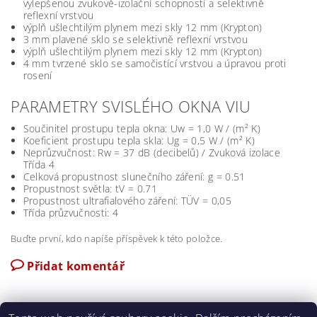
vylepšenou zvukově-izolační schopností a selektivně
reflexní vrstvou
výplň ušlechtilým plynem mezi skly 12 mm (Krypton)
3 mm plavené sklo se selektivně reflexní vrstvou
výplň ušlechtilým plynem mezi skly 12 mm (Krypton)
4 mm tvrzené sklo se samočistící vrstvou a úpravou proti
rosení
PARAMETRY SVISLÉHO OKNA VIU
Součinitel prostupu tepla okna: Uw = 1,0 W / (m² K)
Koeficient prostupu tepla skla: Ug = 0,5 W / (m² K)
Neprůzvučnost: Rw = 37 dB (decibelů) / Zvuková izolace
Třída 4
Celková propustnost slunečního záření: g = 0.51
Propustnost světla: tV = 0.71
Propustnost ultrafialového záření: TÜV = 0,05
Třída průzvučnosti: 4
Buďte první, kdo napíše příspěvek k této položce.
Přidat komentář