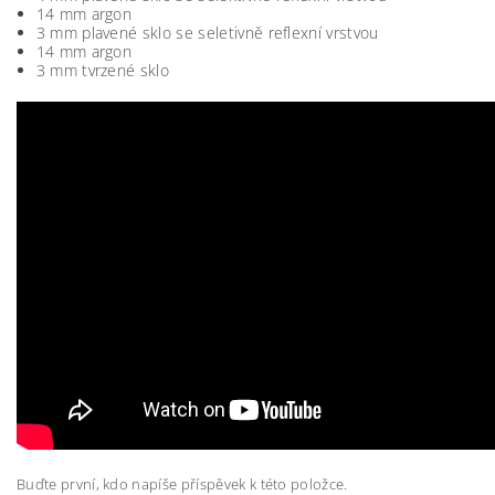
14 mm argon
3 mm plavené sklo se seletivně reflexní vrstvou
14 mm argon
3 mm tvrzené sklo
Buďte první, kdo napíše příspěvek k této položce.