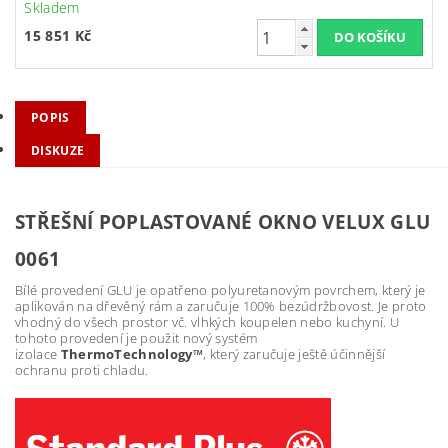
Skladem
15 851 Kč
POPIS
DISKUZE
STŘEŠNÍ POPLASTOVANÉ OKNO VELUX GLU
0061
Bílé provedení GLU je opatřeno polyuretanovým povrchem, který je
aplikován na dřevěný rám a zaručuje 100% bezúdržbovost. Je proto
vhodný do všech prostor vč. vlhkých koupelen nebo kuchyní. U
tohoto provedení je použit nový systém
izolace
ThermoTechnology™
, který zaručuje ještě účinnější
ochranu proti chladu.