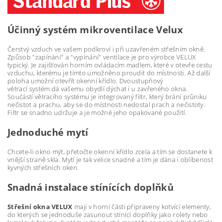
Účinný systém mikroventilace Velux
Čerstvý vzduch ve vašem podkroví i při uzavřeném střešním okně.
Způsob "zapínání" a "vypínání" ventilace je pro výrobce VELUX
typický. Je zajišťován horním ovládacím madlem, které v otevře cestu
vzduchu, kterému je tímto umožněno proudit do místnosti. Až další
poloha umožní otevřít okenní křídlo. Dvoustupňový
větrací systém dá vašemu obydlí dýchat i u zavřeného okna.
Součástí větracího systému je integrovaný filtr, který brání průniku
nečistot a prachu, aby se do místnosti nedostal prach a nečistoty.
Filtr se snadno udržuje a je možné jeho opakované použití.
Jednoduché mytí
Chcete-li okno mýt, přetočte okenní křídlo zcela a tím se dostanete k
vnější straně skla. Mytí je tak velice snadné a tím je dána i oblíbenost
kyvných střešních oken.
Snadná instalace stínících doplňků
Střešní okna VELUX
mají v horní části připraveny kotvící elementy,
do kterých se jednoduše zasunout stínící doplňky jako rolety nebo