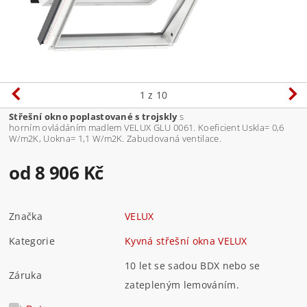
1
z 10
Střešní okno poplastované s trojskly
s
horním ovládáním madlem VELUX GLU 0061. Koeficient Uskla= 0,6
W/m2K, Uokna= 1,1 W/m2K. Zabudovaná ventilace.
od 8 906 Kč
Značka
VELUX
Kategorie
Kyvná střešní okna VELUX
10 let se sadou BDX nebo se
Záruka
zatepleným lemováním.