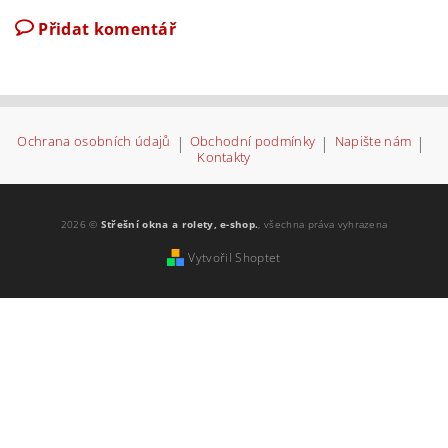
Přidat komentář
Ochrana osobních údajů
|
Obchodní podmínky
|
Napište nám
|
Kontakty
2026 ©
Střešní okna a rolety, e-shop.
, všechna práva vyhrazena
Vytvořil Shoptet