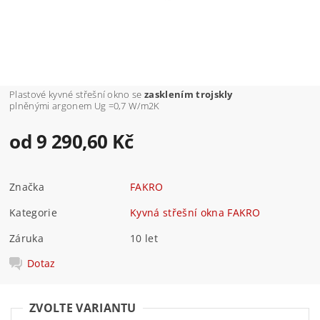
Plastové kyvné střešní okno se
zasklením trojskly
plněnými argonem Ug =0,7 W/m2K
od 9 290,60 Kč
Značka
FAKRO
Kategorie
Kyvná střešní okna FAKRO
Záruka
10 let
Dotaz
ZVOLTE VARIANTU