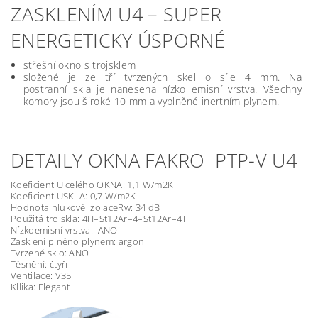
ZASKLENÍM U4 – SUPER
ENERGETICKY ÚSPORNÉ
střešní okno s trojsklem
složené je ze tří tvrzených skel o síle 4 mm. Na
postranní skla je nanesena nízko emisní vrstva. Všechny
komory jsou široké 10 mm a vyplněné inertním plynem.
DETAILY OKNA FAKRO PTP-V U4
Koeficient U celého OKNA: 1,1 W/m2K
Koeficient USKLA: 0,7 W/m2K
Hodnota hlukové izolaceRw: 34 dB
Použitá trojskla: 4H–St12Ar–4–St12Ar–4T
Nízkoemisní vrstva: ANO
Zasklení plněno plynem: argon
Tvrzené sklo: ANO
Těsnění: čtyři
Ventilace: V35
Kllika: Elegant