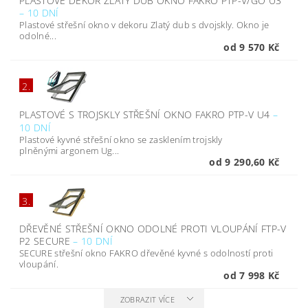
PLASTOVÉ DEKOR ZLATÝ DUB OKNO FAKRO PTP-V/GO U3
–
10 DNÍ
Plastové střešní okno v dekoru Zlatý dub s dvojskly. Okno je
odolné...
od 9 570 Kč
2.
PLASTOVÉ S TROJSKLY STŘEŠNÍ OKNO FAKRO PTP-V U4
–
10 DNÍ
Plastové kyvné střešní okno se zasklením trojskly
plněnými argonem Ug...
od 9 290,60 Kč
3.
DŘEVĚNÉ STŘEŠNÍ OKNO ODOLNÉ PROTI VLOUPÁNÍ FTP-V
P2 SECURE
–
10 DNÍ
SECURE střešní okno FAKRO dřevěné kyvné s odolností proti
vloupání.
od 7 998 Kč
ZOBRAZIT VÍCE