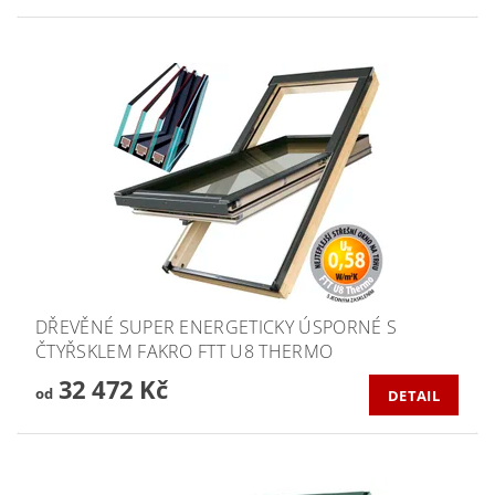
DŘEVĚNÉ SUPER ENERGETICKY ÚSPORNÉ S
ČTYŘSKLEM FAKRO FTT U8 THERMO
32 472 Kč
od
DETAIL