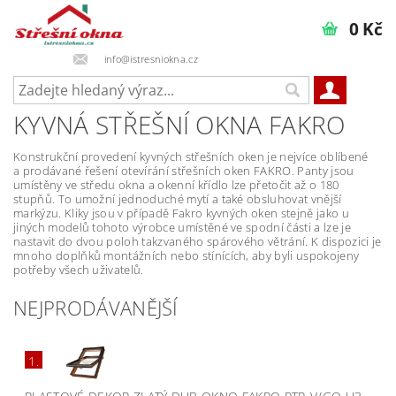
0 Kč
info@istresniokna.cz
KYVNÁ STŘEŠNÍ OKNA FAKRO
Konstrukční provedení kyvných střešních oken je nejvíce oblíbené
a prodávané řešení otevírání střešních oken FAKRO. Panty jsou
umístěny ve středu okna a okenní křídlo lze přetočit až o 180
stupňů. To umožní jednoduché mytí a také obsluhovat vnější
markýzu. Kliky jsou v případě Fakro kyvných oken stejně jako u
jiných modelů tohoto výrobce umístěné ve spodní části a lze je
nastavit do dvou poloh takzvaného spárového větrání. K dispozici je
mnoho doplňků montážních nebo stínících, aby byli uspokojeny
potřeby všech uživatelů.
NEJPRODÁVANĚJŠÍ
1.