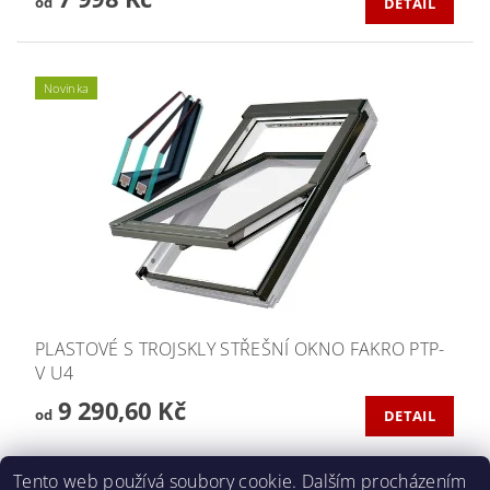
od
DETAIL
Novinka
PLASTOVÉ S TROJSKLY STŘEŠNÍ OKNO FAKRO PTP-
V U4
9 290,60 Kč
od
DETAIL
Tento web používá soubory cookie. Dalším procházením