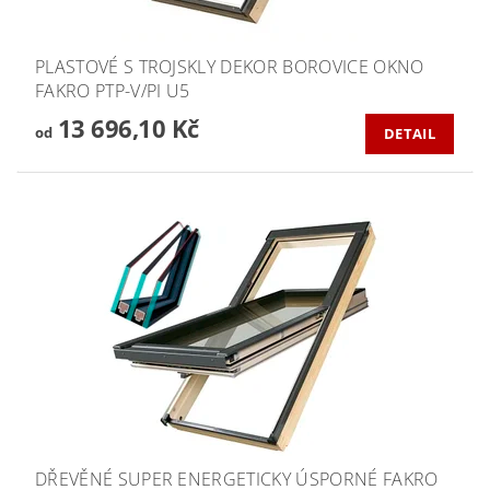
PLASTOVÉ S TROJSKLY DEKOR BOROVICE OKNO
FAKRO PTP-V/PI U5
13 696,10 Kč
od
DETAIL
DŘEVĚNÉ SUPER ENERGETICKY ÚSPORNÉ FAKRO