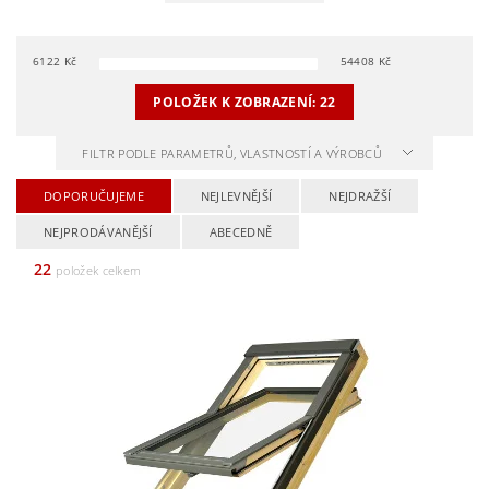
6122
Kč
54408
Kč
POLOŽEK K ZOBRAZENÍ:
22
FILTR PODLE PARAMETRŮ, VLASTNOSTÍ A VÝROBCŮ
DOPORUČUJEME
NEJLEVNĚJŠÍ
NEJDRAŽŠÍ
NEJPRODÁVANĚJŠÍ
ABECEDNĚ
22
položek celkem