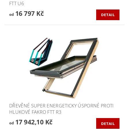
FTT U6
16 797 Kč
od
DETAIL
DŘEVĚNÉ SUPER ENERGETICKY ÚSPORNÉ PROTI
HLUKOVÉ FAKRO FTT R3
17 942,10 Kč
od
DETAIL