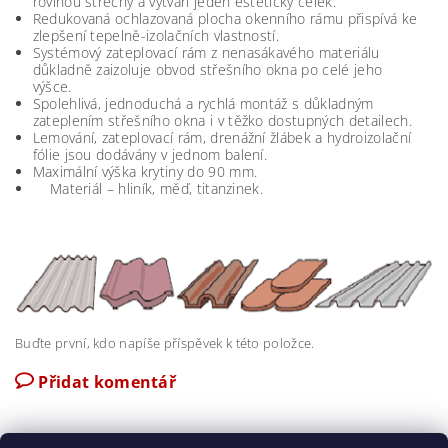
rovinou střechy a vytváří jeden estetický celek.
Redukovaná ochlazovaná plocha okenního rámu přispívá ke
zlepšení tepelně-izolačních vlastností.
Systémový zateplovací rám z nenasákavého materiálu
důkladně zaizoluje obvod střešního okna po celé jeho
výšce.
Spolehlivá, jednoduchá a rychlá montáž s důkladným
zateplením střešního okna i v těžko dostupných detailech.
Lemování, zateplovací rám, drenážní žlábek a hydroizolační
fólie jsou dodávány v jednom balení.
Maximální výška krytiny do 90 mm.
Materiál – hliník, měď, titanzinek.
Buďte první, kdo napíše příspěvek k této položce.
Přidat komentář