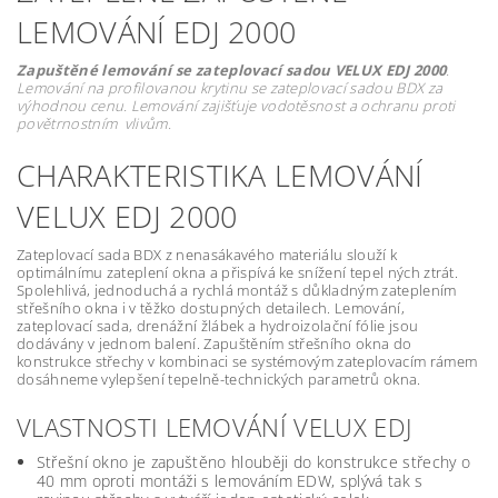
LEMOVÁNÍ EDJ 2000
Zapuštěné lemování se zateplovací sadou VELUX EDJ 2000
.
Lemování na profilovanou krytinu se zateplovací sadou BDX za
výhodnou cenu. Lemování zajišťuje vodotěsnost a ochranu proti
povětrnostním vlivům.
CHARAKTERISTIKA LEMOVÁNÍ
VELUX EDJ 2000
Zateplovací sada BDX z nenasákavého materiálu slouží k
optimálnímu zateplení okna a přispívá ke snížení tepel ných ztrát.
Spolehlivá, jednoduchá a rychlá montáž s důkladným zateplením
střešního okna i v těžko dostupných detailech. Lemování,
zateplovací sada, drenážní žlábek a hydroizolační fólie jsou
dodávány v jednom balení. Zapuštěním střešního okna do
konstrukce střechy v kombinaci se systémovým zateplovacím rámem
dosáhneme vylepšení tepelně-technických parametrů okna.
VLASTNOSTI LEMOVÁNÍ VELUX EDJ
Střešní okno je zapuštěno hlouběji do konstrukce střechy o
40 mm oproti montáži s lemováním EDW, splývá tak s