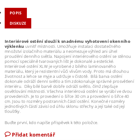
POPIS
DISKUZE
Interiérové ostění slouží k snadnému vyhotovení okenního
výklenku
uvnitř místnosti. Umožňuje instalaci dostatečného
množství izolačního materiálu a neomezuje výhled ani úhel
proudění denního světla. Napojení interiérového ostění se stěnou
pomocí speciálně tvarovaných lišt je dokonalé a estetické.
Interiérové ostění XLW je vyrobené z bílého laminovaného
materiálu, který je rezistentní vůči vlivům vody. Proto má dlouhou
životnost a lehce se myje a udržuje v čistotě. Bílá barva ostění
dokonale odráží denní světlo a tím zdokonaluje správné prosvětlení
interiéru. Díky bílé barvě dobře odráží světlo, čímž zlepšuje
osvětlování místnosti. Všechna interiérová ostění se vyrábí ve dvou
provedeních. Je to provedení o šířce 30 cm a provedení o šířce 40
cm. Jsou to rozměry postranních částí ostění. Konečné rozměry
jednotlivých částí závisí od úhlu sklonu střechy a její také od její
tloušťky.
Buďte první, kdo napíše příspěvek k této položce.
Přidat komentář