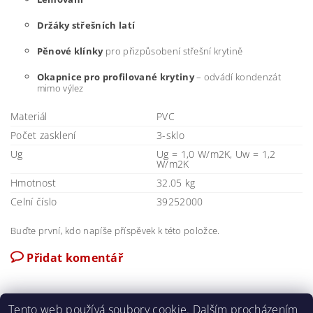
Držáky střešních latí
Pěnové klínky
pro přizpůsobení střešní krytině
Okapnice pro profilované krytiny
– odvádí kondenzát
mimo výlez
Materiál
PVC
Počet zasklení
3-sklo
Ug
Ug = 1,0 W/m2K, Uw = 1,2
W/m2K
Hmotnost
32.05 kg
Celní číslo
39252000
Buďte první, kdo napíše příspěvek k této položce.
Přidat komentář
Tento web používá soubory cookie. Dalším procházením