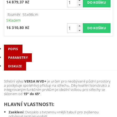
14 879,37 Kč
Rozměr: 55x98cm
Skladem
16 310,80 Kč
POPIS
PARAMETRY
DISKUZE
Střešní výlez
VERSA WVD+
je určen pro neobývané půdní prostory
a poskytuje spolehlivý přístup na střechu. Díky kvalitní konstrukci a
integrovaným funkčním prvkům je ideální volbou pro střechy se
sklonem od
15° do 65°
.
HLAVNÍ VLASTNOSTI:
Zasklení
: Dvojsklo s tvrzenou vnější tabulí pro zvýšenou
odolnost proti krupobití.