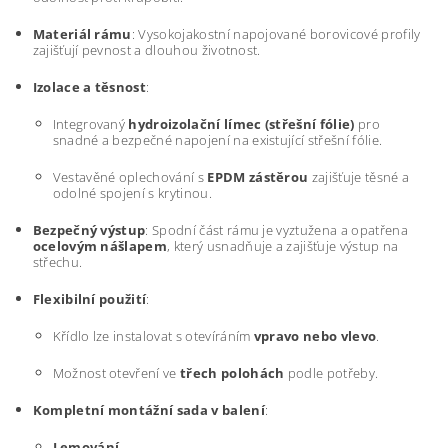
Materiál rámu
: Vysokojakostní napojované borovicové profily
zajišťují pevnost a dlouhou životnost.
Izolace a těsnost
:
Integrovaný
hydroizolační límec (střešní fólie)
pro
snadné a bezpečné napojení na existující střešní fólie.
Vestavěné oplechování s
EPDM zástěrou
zajišťuje těsné a
odolné spojení s krytinou.
Bezpečný výstup
: Spodní část rámu je vyztužena a opatřena
ocelovým nášlapem
, který usnadňuje a zajišťuje výstup na
střechu.
Flexibilní použití
:
Křídlo lze instalovat s otevíráním
vpravo nebo vlevo
.
Možnost otevření ve
třech polohách
podle potřeby.
Kompletní montážní sada v balení
:
Lemování