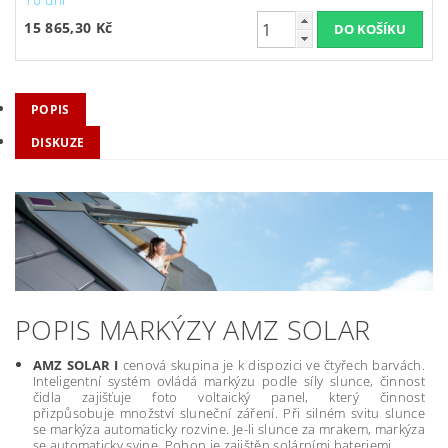
15 865,30 Kč
POPIS
DISKUZE
POPIS MARKÝZY AMZ SOLAR
AMZ SOLAR I
cenová skupina je k dispozici ve čtyřech barvách.
Inteligentní systém ovládá markýzu podle síly slunce, činnost
čidla zajišťuje foto voltaický panel, který činnost
přizpůsobuje množství sluneční záření. Při silném svitu slunce
se markýza automaticky rozvine. Je-li slunce za mrakem, markýza
se automaticky svine. Pohon je zajištěn solárními bateriemi.