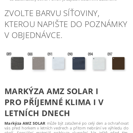
ZVOLTE BARVU SÍŤOVINY,
KTEROU NAPIŠTE DO POZNÁMKY
V OBJEDNÁVCE.
MARKÝZA AMZ SOLAR I
PRO PŘÍJEMNÉ KLIMA I V
LETNÍCH DNECH
Markýza AMZ SOLAR
může být zatažené po celý den a ochraňovat
vás před horkem v letních vedrech a přitom nebrání ve výhledu do
okolí. Speciální materiál pohlcuje sluneční žár ještě před tím,