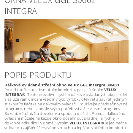
INTEGRA
POPIS PRODUKTU
Dálkově ovládané střešní okno Velux GGL Intergra 306621
Pokud toužíte po absolutním komfortu, pak je řešením
VELUX
INTEGRA®
. Tento inovativní systém dálkově ovládaných oken, rolet
a žaluzií vám umožní všechny tyto výrobky otevírat a zavírat jediným
stisknutím tlačítka na dálkovém ovladači. Používejte předdefinované
programy, nebo si podle svých potřeb vytvořte vlastní programy:
Buzení, Větrání, Na dovolené a spoustu dalších. Pomocí dálkového
ovládání můžete na každé okno dosáhnout snadněji a rychleji –
dokonce odkudkoli v domě. Systém
VELUX INTEGRA®
je jedinečná
volba pro zajištění čerstvého vzduchu a lepšího vnitřního komfortu.