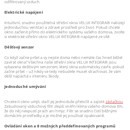
odfiltrovaný vzduch.
Elektrické napájení
Intuitivní, snadno použitelná střešní okna VELUX INTEGRA® nabízejí
jednoduchou ventilaci a zdravé prostředí pro život. Pokud chcete
okno začlenit přímo do elektrického systému vašeho domova, zvolte
si elektrické střešní okno VELUX INTEGRA® napájené ze sítě.
Děšťový senzor
Co když začne pršet a vy nejste doma nebo nemáte čas hned běžet
zavírat okna? Všechna naše střešní okna VELUX INTEGRA® jsou
vybavena dešťovým senzorem, který okna automaticky zavře, pokud
začne pršet – už nikdy se tedy nebudete muset strachovat, že vám
déšť napáchá v interiéru škody.
Jednoduché umývání
Chcete-li okno umýt, stačí jej jednoduše přetočit a zajistit
závlačkou
.
Zabudovaný vzduchový filtr zlepší vnitřní klima vašeho domova tím,
že do něj nevpustí prach ani hmyz. Filtr se snadno čistí běžnými
domácími prostředky a je možné jej používat opakovaně.
Ovládání oken a 8 možných předdefinovaných programů