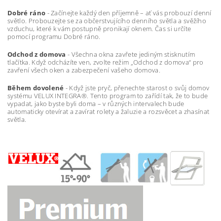
Dobré ráno
- Začínejte každý den příjemně – ať vás probouzí denní
světlo. Probouzejte se za občerstvujícího denního světla a svěžího
vzduchu, které k vám postupně pronikají oknem. Čas si určíte
pomocí programu Dobré ráno.
Odchod z domova
- Všechna okna zavřete jediným stisknutím
tlačítka. Když odcházíte ven, zvolte režim „Odchod z domova“ pro
zavření všech oken a zabezpečení vašeho domova.
Během dovolené
- Když jste pryč, přenechte starost o svůj domov
systému VELUX INTEGRA®. Tento program to zařídí tak, že to bude
vypadat, jako byste byli doma – v různých intervalech bude
automaticky otevírat a zavírat rolety a žaluzie a rozsvěcet a zhasínat
světla.