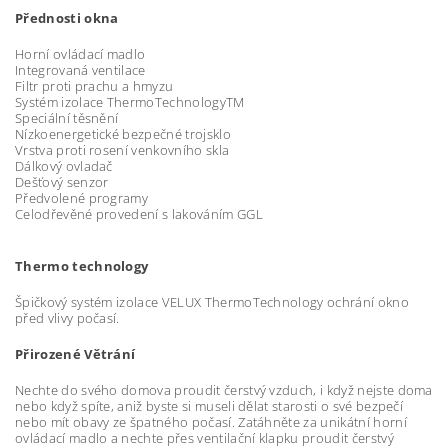
Přednosti okna
Horní ovládací madlo
Integrovaná ventilace
Filtr proti prachu a hmyzu
Systém izolace ThermoTechnologyTM
Speciální těsnění
Nízkoenergetické bezpečné trojsklo
Vrstva proti rosení venkovního skla
Dálkový ovladač
Dešťový senzor
Předvolené programy
Celodřevěné provedení s lakováním GGL
Thermo technology
Špičkový systém izolace VELUX ThermoTechnology ochrání okno
před vlivy počasí.
Přirozené Větrání
Nechte do svého domova proudit čerstvý vzduch, i když nejste doma
nebo když spíte, aniž byste si museli dělat starosti o své bezpečí
nebo mít obavy ze špatného počasí. Zatáhněte za unikátní horní
ovládací madlo a nechte přes ventilační klapku proudit čerstvý