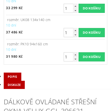
10 dní
33 299 Kč
rozměr: UK08 134x140 cm
10 dní
37 486 Kč
rozměr: PK10 94x160 cm
10 dní
31 980 Kč
POPIS
DISKUZE
DÁLKOVĚ OVLÁDANÉ STŘEŠNÍ
OKNA VELUX GGL 306621