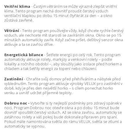
Vnitřní klima
- Častým větráním se může výrazně zlepšit vnitřní
klima. Tento program nechá dovnitř proudit čerstvý vzduch
ventilační klapkou po dobu 15 minut čtyřikrát za den – a okno
zůstává zavřené.
Větrání
- Tento program používejte vždy, když chcete rychle čerstvý
vzduch, ale nechcete mít starosti se zavíráním okna. Okno se po 15
minutách automaticky zavře. Když začne pršet, dešťový senzor okna
aktivuje a ta se zavřou dříve.
Energetická bilance
- Šetřete energii po celý rok. Tento program
automaticky aktivuje rolety, markýzy a venkovní rolety – podle
lokality a ročního období –, aby sloužily jako izolace před horkem a
chladem a tak šetřily energii za topení nebo chlazení.
Zastínění
- Chraňte svůj domov před přehříváním a nábytek před
vyblednutím. Tento program aktivuje výrobky VELUX pro zastínění v
době, kdy je přes den největší horko – s cílem ponechat horko
venku a uvnitř udržet příjemné teploty.
Dobrou noc -
Vytvořte si ty nejlepší podmínky pro zdravý spánek v
noci. Program Dobrou noc otevře okna a po dobu 15 minut bude
dovnitř vpouštět čerstvý vzduch. Až se okna zavřou, automaticky se
zatáhnou rolety a váš pokoj bude dokonale připraven pro spaní.
Pokud máte namontována světla do rámu VELUX, světla se ztlumí a
automaticky se vypnou.