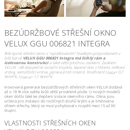
BEZÚDRŽBOVÉ STŘEŠNÍ OKNO
VELUX GGU 006821 INTEGRA
Bílé kyvné střešní okno s "oplášťováním" hladkým polyuretanem v
bílé barvě
VELUX GGU 006821 Integra má
štíhlý rám a
izolovanou konstrukci
a také větší plochou zasklení. Zasklení
VELUX --68 (bezpečné izolační trojsklo, lepené sklo s fóliemi, reflexní
vrstva, samočistící vrstva, úprava proti rosení). Koeficient
U
= 0,7
skla
2
2
W/m
K,
U
= 1,1 W/m
K.
okna
Inovovaná generace bezúdržbových střešních oken VELUX dodává
až o 18 % více světla kvůli větší prosklené ploše. U nových modelů
oken došlo také ke zlepšení izolace okenního rámu. Okna jsou
určená pro instalaci do rozličných druhů krytin a je limitována
úhlem střechy, který se musí pohybovat v rozpětí mezi 15 až 90
stupni.
VLASTNOSTI STŘEŠNÍCH OKEN