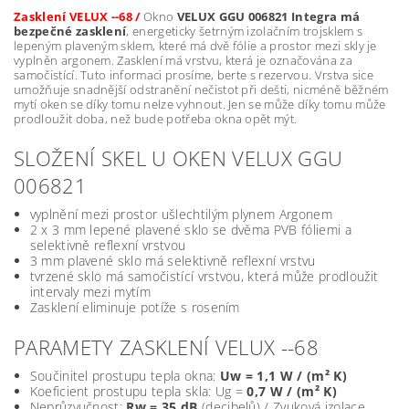
Zasklení VELUX --68 /
Okno
VELUX GGU 006821 Integra má
bezpečné zasklení
, energeticky šetrným izolačním trojsklem s
lepeným plaveným sklem, které má dvě fólie a prostor mezi skly je
vyplněn argonem. Zasklení má vrstvu, která je označována za
samočistící. Tuto informaci prosíme, berte s rezervou. Vrstva sice
umožňuje snadnější odstranění nečistot při dešti, nicméně běžném
mytí oken se díky tomu nelze vyhnout. Jen se může díky tomu může
prodloužit doba, než bude potřeba okna opět mýt.
SLOŽENÍ SKEL U OKEN VELUX GGU
006821
vyplnění mezi prostor ušlechtilým plynem Argonem
2 x 3 mm lepené plavené sklo se dvěma PVB fóliemi a
selektivně reflexní vrstvou
3 mm plavené sklo má selektivně reflexní vrstvu
tvrzené sklo má samočistící vrstvou, která může prodloužit
intervaly mezi mytím
Zasklení eliminuje potíže s rosením
PARAMETY ZASKLENÍ VELUX --68
Součinitel prostupu tepla okna:
Uw = 1,1 W / (m² K)
Koeficient prostupu tepla skla: Ug =
0,7 W / (m² K)
Neprůzvučnost:
Rw = 35 dB
(decibelů) / Zvuková izolace