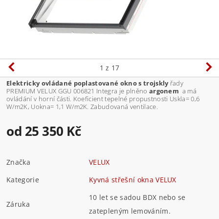
1
z 17
Elektricky ovládané poplastované okno s trojskly
řady
PREMIUM VELUX GGU 006821 Integra je plněno
argonem
a má
ovládání v horní části. Koeficient tepelné propustnosti Uskla= 0,6
W/m2K, Uokna= 1,1 W/m2K. Zabudovaná ventilace.
od 25 350 Kč
Značka
VELUX
Kategorie
Kyvná střešní okna VELUX
10 let se sadou BDX nebo se
Záruka
zatepleným lemováním.