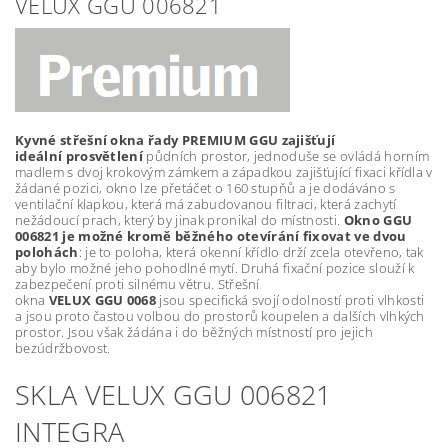
VELUX GGU 006821
Kyvné střešní okna řady PREMIUM GGU zajišťují
ideální prosvětlení
půdních prostor, jednoduše se ovládá horním
madlem s dvoj krokovým zámkem a západkou zajišťující fixaci křídla v
žádané pozici, okno lze přetáčet o 160 stupňů a je dodáváno s
ventilační klapkou, která má zabudovanou filtraci, která zachytí
nežádoucí prach, který by jinak pronikal do místnosti.
Okno GGU
006821 je možné kromě běžného otevírání fixovat ve dvou
polohách
: je to poloha, která okenní křídlo drží zcela otevřeno, tak
aby bylo možné jeho pohodlné mytí. Druhá fixační pozice slouží k
zabezpečení proti silnému větru. Střešní
okna
VELUX GGU 0068
jsou specifická svojí odolností proti vlhkosti
a jsou proto častou volbou do prostorů koupelen a dalších vlhkých
prostor. Jsou však žádána i do běžných místností pro jejich
bezúdržbovost.
SKLA VELUX GGU 006821
INTEGRA