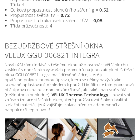
Třída 4
Celková propustnost slunečního záření: g =
0.52
Propustnost světla: tV =
0.72
Propustnost ultrafialového záření: TÜV =
0,05
Třída průzvučnosti: 4
BEZÚDRŽBOVÉ STŘEŠNÍ OKNA
VELUX GGU 006821 INTEGRA
Nový užší rám dodává střešnímu oknu až o osmnáct větší plochu
zasklení s dodržením vysokých parametrů na jeho zateplení. Střešní
okna GGU 006821 Itegra mají dřevěné jádro, které je
opatřeno polyuretanovou úpravu, která se někdy nazývá jako
takzvané oplastování. Vzhledem k použití UV filtru je tato povrchová
bílá úprava okna nejenom bezúdržbová, ale také i barevně stálá
(nežloutne a nebledne).
VELUX Thermo Technology
- inovativní
způsob izolace střešních oken, které používá uvnitř okna kvalitní
izolační materiál, jenž zajišťuje izolace před chladem zvenčí a
naopak drží teplo uvnitř.