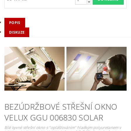
POPIS
DISKUZE
BEZÚDRŽBOVÉ STŘEŠNÍ OKNO
VELUX GGU 006830 SOLAR
Bílé kyvné střešní okno s "oplášťováním" hladkým polyuretanem v