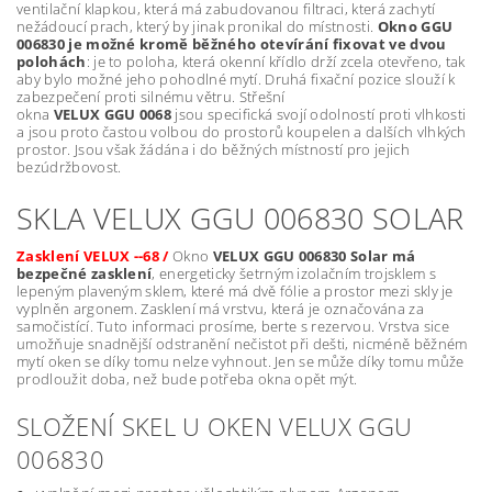
ventilační klapkou, která má zabudovanou filtraci, která zachytí
nežádoucí prach, který by jinak pronikal do místnosti.
Okno GGU
006830 je možné kromě běžného otevírání fixovat ve dvou
polohách
: je to poloha, která okenní křídlo drží zcela otevřeno, tak
aby bylo možné jeho pohodlné mytí. Druhá fixační pozice slouží k
zabezpečení proti silnému větru. Střešní
okna
VELUX GGU 0068
jsou specifická svojí odolností proti vlhkosti
a jsou proto častou volbou do prostorů koupelen a dalších vlhkých
prostor. Jsou však žádána i do běžných místností pro jejich
bezúdržbovost.
SKLA VELUX GGU 006830 SOLAR
Zasklení VELUX --68 /
Okno
VELUX GGU 006830 Solar má
bezpečné zasklení
, energeticky šetrným izolačním trojsklem s
lepeným plaveným sklem, které má dvě fólie a prostor mezi skly je
vyplněn argonem. Zasklení má vrstvu, která je označována za
samočistící. Tuto informaci prosíme, berte s rezervou. Vrstva sice
umožňuje snadnější odstranění nečistot při dešti, nicméně běžném
mytí oken se díky tomu nelze vyhnout. Jen se může díky tomu může
prodloužit doba, než bude potřeba okna opět mýt.
SLOŽENÍ SKEL U OKEN VELUX GGU
006830