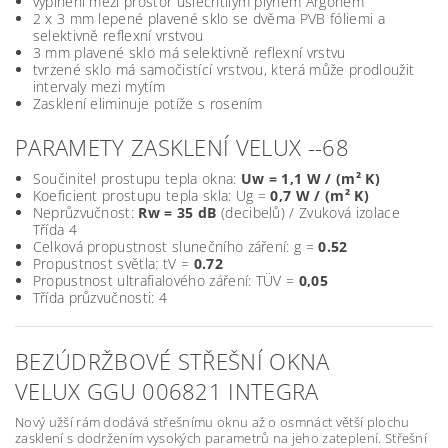
vyplnění mezi prostor ušlechtilým plynem Argonem
2 x 3 mm lepené plavené sklo se dvěma PVB fóliemi a
selektivně reflexní vrstvou
3 mm plavené sklo má selektivně reflexní vrstvu
tvrzené sklo má samočistící vrstvou, která může prodloužit
intervaly mezi mytím
Zasklení eliminuje potíže s rosením
PARAMETY ZASKLENÍ VELUX --68
Součinitel prostupu tepla okna:
Uw = 1,1 W / (m² K)
Koeficient prostupu tepla skla: Ug =
0,7 W / (m² K)
Neprůzvučnost:
Rw = 35 dB
(decibelů) / Zvuková izolace
Třída 4
Celková propustnost slunečního záření: g =
0.52
Propustnost světla: tV =
0.72
Propustnost ultrafialového záření: TÜV =
0,05
Třída průzvučnosti: 4
BEZÚDRŽBOVÉ STŘEŠNÍ OKNA
VELUX GGU 006821 INTEGRA
Nový užší rám dodává střešnímu oknu až o osmnáct větší plochu
zasklení s dodržením vysokých parametrů na jeho zateplení. Střešní