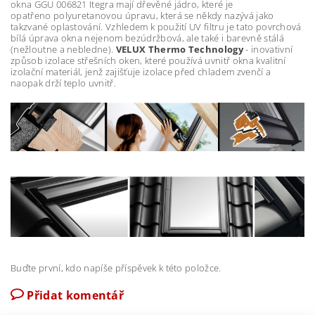
okna GGU 006821 Itegra mají dřevěné jádro, které je
opatřeno polyuretanovou úpravu, která se někdy nazývá jako
takzvané oplastování. Vzhledem k použití UV filtru je tato povrchová
bílá úprava okna nejenom bezúdržbová, ale také i barevně stálá
(nežloutne a nebledne).
VELUX Thermo Technology
- inovativní
způsob izolace střešních oken, které používá uvnitř okna kvalitní
izolační materiál, jenž zajišťuje izolace před chladem zvenčí a
naopak drží teplo uvnitř.
Buďte první, kdo napíše příspěvek k této položce.
Přidat komentář