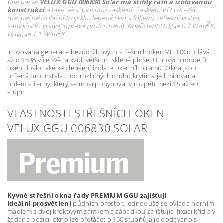
bílé barvě
VELUX GGU 006830 Solar má
štíhlý rám a izolovanou
konstrukci
a také větší plochou zasklení. Zasklení
VELUX --68
(bezpečné izolační trojsklo, lepené sklo s fóliemi, reflexní vrstva,
2
samočistící vrstva, úprava proti rosení). Koeficient
U
= 0,7 W/m
K,
skla
2
U
= 1,1 W/m
K.
okna
Inovovaná generace bezúdržbových střešních oken VELUX dodává
až o 18 % více světla kvůli větší prosklené ploše. U nových modelů
oken došlo také ke zlepšení izolace okenního rámu. Okna jsou
určená pro instalaci do rozličných druhů krytin a je limitována
úhlem střechy, který se musí pohybovat v rozpětí mezi 15 až 90
stupni.
VLASTNOSTI STŘEŠNÍCH OKEN
VELUX GGU 006830 SOLAR
Kyvné střešní okna řady PREMIUM GGU zajišťují
ideální prosvětlení
půdních prostor, jednoduše se ovládá horním
madlem s dvoj krokovým zámkem a západkou zajišťující fixaci křídla v
žádané pozici, okno lze přetáčet o 160 stupňů a je dodáváno s