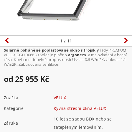
1
z 11
Solárně poháněné poplastované okno s trojskly
řady PREMIUM
VELUX GGU 006830 Solar je plněno
argonem
a má ovládání v horní
části. Koeficient tepelné propustnosti Uskla= 0,6 W/m2K, Uokna= 1,1
W/m2K. Zabudovaná ventilace.
od 25 955 Kč
Značka
VELUX
Kategorie
Kyvná střešní okna VELUX
10 let se sadou BDX nebo se
Záruka
zatepleným lemováním.