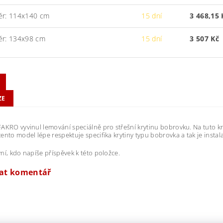
ěr: 114x140 cm
15 dní
3 468,15 
ěr: 134x98 cm
15 dní
3 507 Kč
ZE
AKRO vyvinul lemování speciálně pro střešní krytinu bobrovku. Na tuto kr
ento model lépe respektuje specifika krytiny typu bobrovka a tak je instala
ní, kdo napíše příspěvek k této položce.
dat komentář