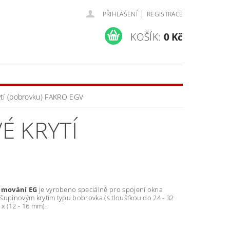
|
PŘIHLÁŠENÍ
REGISTRACE
KOŠÍK:
0 Kč
ytí (bobrovku) FAKRO EGV
É KRYTÍ
lemování EG
je vyrobeno speciálně pro spojení okna
šupinovým krytím typu bobrovka (s tloušťkou do 24 - 32
 x (12 - 16 mm).