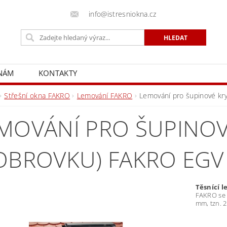
info@istresniokna.cz
 NÁM
KONTAKTY
Střešní okna FAKRO
Lemování FAKRO
Lemování pro šupinové kr
MOVÁNÍ PRO ŠUPINOV
OBROVKU) FAKRO EGV
Těsnící 
FAKRO se 
mm, tzn. 2