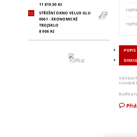
11 819,50 Kč
rozm
STŘEŠNÍ OKNO VELUX GLU
0061 - EKONOMICKÉ
rozm
TROJSKLO
8 906 Kč
POPIS
DISKU
Výrobce F
nicméně t
Buďte prv
Při