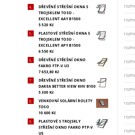
rozm
DŘEVĚNÉ STŘEŠNÍ OKNA S
TROJSKLEM TOSO -
EXCELLENT AAY B1500
rozm
5 520 Kč
PLASTOVÉ STŘEŠNÍ OKNA S
rozm
TROJSKLEM TOSO -
EXCELLENT APY B1500
rozm
6 550 Kč
DŘEVĚNÉ STŘEŠNÍ OKNO
rozm
FAKRO FTP-V U3
7 653,80 Kč
rozm
DŘEVĚNÉ STŘEŠNÍ OKNO
DAKEA BETTER VIEW KHV B100
rozm
5 300 Kč
VENKOVNÍ SOLÁRNÍ ROLETY
rozm
TOSO
10 600 Kč
rozm
PLASTOVÉ S TROJSKLY
STŘEŠNÍ OKNO FAKRO PTP-V
rozm
U5