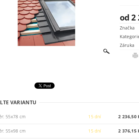
od 2 
Značka
Kategori
Záruka
LTE VARIANTU
ěr: 55x78 cm
15 dní
2 236,50 
ěr: 55x98 cm
15 dní
2 376,15 