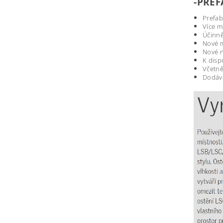
-PREF
Prefab
Více m
Účinně
Nové m
Nové n
K disp
Včetně
Dodává