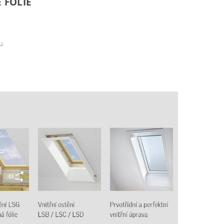
 FÓLIE
vu