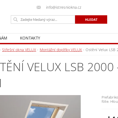
info@istresniokna.cz
 NÁM
KONTAKTY
Střešní okna VELUX
Montážní doplňky VELUX
Ostění Velux LSB 
TĚNÍ VELUX LSB 2000
M
Prefabrik
fólie. Hlo