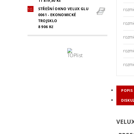
11 819,50 Kč
STŘEŠNÍ OKNO VELUX GLU
rozm
0061 - EKONOMICKÉ
TROJSKLO
rozm
8 906 Kč
rozm
rozm
rozm
POPIS
DISKU
VELUX