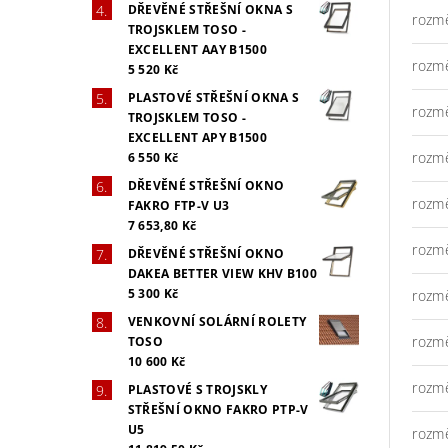
DŘEVĚNÉ STŘEŠNÍ OKNA S
rozm
TROJSKLEM TOSO -
EXCELLENT AAY B1500
rozm
5 520 Kč
PLASTOVÉ STŘEŠNÍ OKNA S
rozm
TROJSKLEM TOSO -
EXCELLENT APY B1500
rozm
6 550 Kč
DŘEVĚNÉ STŘEŠNÍ OKNO
rozm
FAKRO FTP-V U3
7 653,80 Kč
rozm
DŘEVĚNÉ STŘEŠNÍ OKNO
DAKEA BETTER VIEW KHV B100
5 300 Kč
rozm
VENKOVNÍ SOLÁRNÍ ROLETY
rozm
TOSO
10 600 Kč
rozm
PLASTOVÉ S TROJSKLY
STŘEŠNÍ OKNO FAKRO PTP-V
U5
rozm