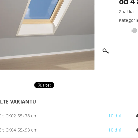
od 4
Značka
Kategori
LTE VARIANTU
ěr: CK02 55x78 cm
10 dní
ěr: CK04 55x98 cm
10 dní