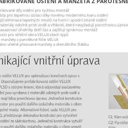
ABRIKOVANÉ OSTĚNÍ A MANŽETA Z PAROTĚSNÉ
rikované díly ostění pro rychlou montáž
ísta pro tepelnou izolaci díky novému modernímu tvaru ostění
jší eliminace tepelných mostů na horní i spodní straně ostění
ateriály odolné proti vodě a vlhkosti, které nevyžadují povrchovou úpra
asazovací úhelníky šetří čas a zajišťují správnou montáž
ozici pro střešní okna VELUX všech typů
 manžety z parotěsné fólie VELUX
no včetně plisované manžety a drenážního žlábku