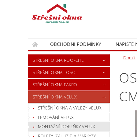
OBCHODNÍ PODMÍNKY
NAPIŠTE
Domů
STŘEŠNÍ OKNA ROOFLITE
OS
STŘEŠNÍ OKNA TOSO
STŘEŠNÍ OKNA FAKRO
C
STŘEŠNÍ OKNA VELUX
STŘEŠNÍ OKNA A VÝLEZY VELUX
LEMOVÁNÍ VELUX
MONTÁŽNÍ DOPLŇKY VELUX
ROLETY, ŽALUZIE A MARKÝZY