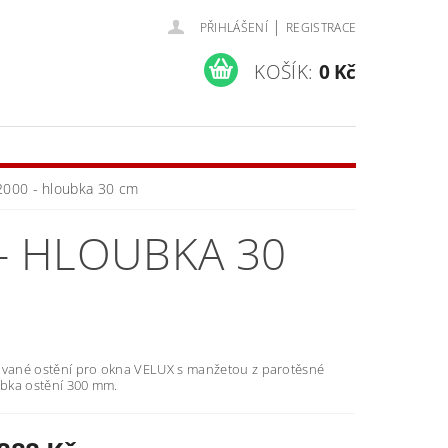
|
PŘIHLÁŠENÍ
REGISTRACE
KOŠÍK:
0 Kč
2000 - hloubka 30 cm
 - HLOUBKA 30
ované ostění pro okna VELUX s manžetou z parotěsné
ubka ostění 300 mm.