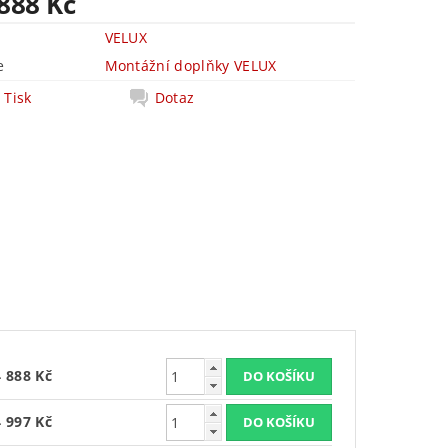
 888 Kč
VELUX
e
Montážní doplňky VELUX
Tisk
Dotaz
4 888 Kč
4 997 Kč