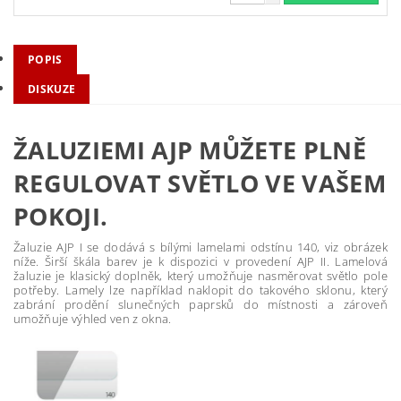
POPIS
DISKUZE
ŽALUZIEMI AJP MŮŽETE PLNĚ
REGULOVAT SVĚTLO VE VAŠEM
POKOJI.
Žaluzie AJP I se dodává s bílými lamelami odstínu 140, viz obrázek
níže. Širší škála barev je k dispozici v provedení AJP II. Lamelová
žaluzie je klasický doplněk, který umožňuje nasměrovat světlo pole
potřeby. Lamely lze například naklopit do takového sklonu, který
zabrání prodění slunečných paprsků do místnosti a zároveň
umožňuje výhled ven z okna.