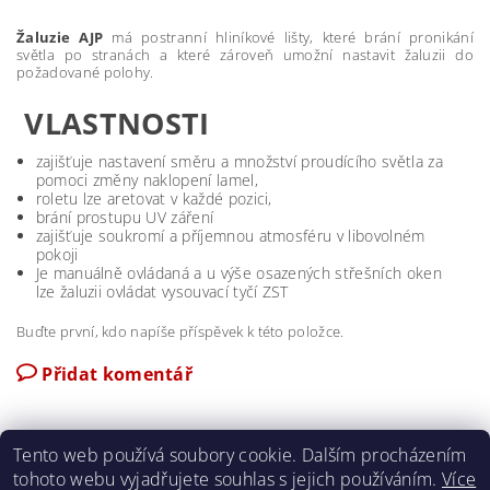
Žaluzie AJP
má postranní hliníkové lišty, které brání pronikání
světla po stranách a které zároveň umožní nastavit žaluzii do
požadované polohy.
VLASTNOSTI
zajišťuje nastavení směru a množství proudícího světla za
pomoci změny naklopení lamel,
roletu lze aretovat v každé pozici,
brání prostupu UV záření
zajišťuje soukromí a příjemnou atmosféru v libovolném
pokoji
Je manuálně ovládaná a u výše osazených střešních oken
lze žaluzii ovládat vysouvací tyčí ZST
Buďte první, kdo napíše příspěvek k této položce.
Přidat komentář
Tento web používá soubory cookie. Dalším procházením
tohoto webu vyjadřujete souhlas s jejich používáním.
Více