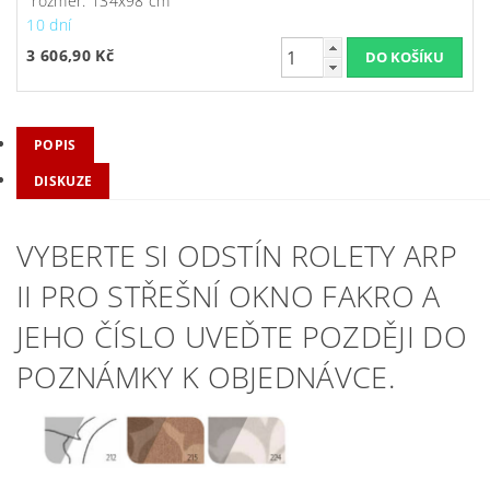
rozměr: 134x98 cm
10 dní
3 606,90 Kč
POPIS
DISKUZE
VYBERTE SI ODSTÍN ROLETY ARP
II PRO STŘEŠNÍ OKNO FAKRO A
JEHO ČÍSLO UVEĎTE POZDĚJI DO
POZNÁMKY K OBJEDNÁVCE.