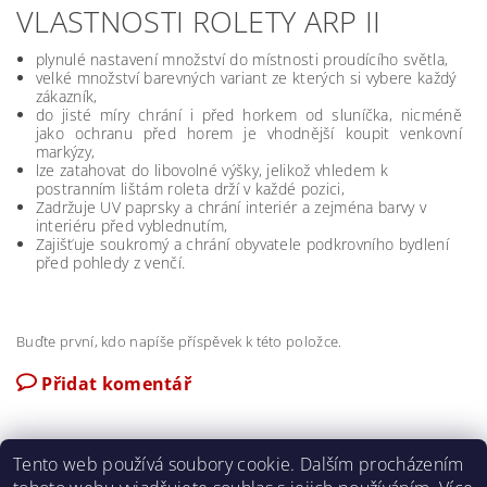
VLASTNOSTI ROLETY ARP II
plynulé nastavení množství do místnosti proudícího světla,
velké množství barevných variant ze kterých si vybere každý
zákazník,
do jisté míry chrání i před horkem od sluníčka, nicméně
jako ochranu před horem je vhodnější koupit venkovní
markýzy,
lze zatahovat do libovolné výšky, jelikož vhledem k
postranním lištám roleta drží v každé pozici,
Zadržuje UV paprsky a chrání interiér a zejména barvy v
interiéru před vyblednutím,
Zajišťuje soukromý a chrání obyvatele podkrovního bydlení
před pohledy z venčí.
Buďte první, kdo napíše příspěvek k této položce.
Přidat komentář
Tento web používá soubory cookie. Dalším procházením