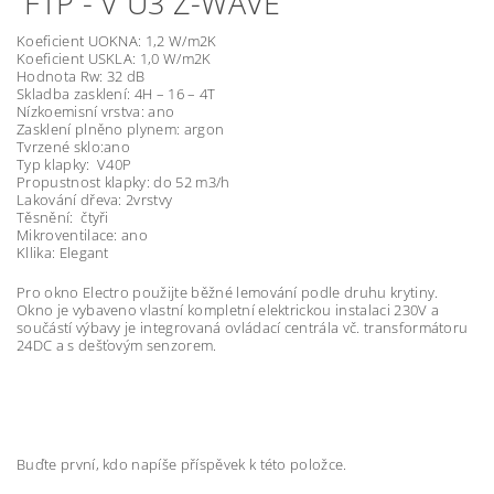
FTP - V U3 Z-WAVE
Koeficient UOKNA: 1,2 W/m2K
Koeficient USKLA: 1,0 W/m2K
Hodnota Rw: 32 dB
Skladba zasklení: 4H – 16 – 4T
Nízkoemisní vrstva: ano
Zasklení plněno plynem: argon
Tvrzené sklo:ano
Typ klapky: V40P
Propustnost klapky: do 52 m3/h
Lakování dřeva: 2vrstvy
Těsnění: čtyři
Mikroventilace: ano
Kllika: Elegant
Pro okno Electro použijte běžné lemování podle druhu krytiny.
Okno je vybaveno vlastní kompletní elektrickou instalaci 230V a
součástí výbavy je integrovaná ovládací centrála vč. transformátoru
24DC a s dešťovým senzorem.
Buďte první, kdo napíše příspěvek k této položce.