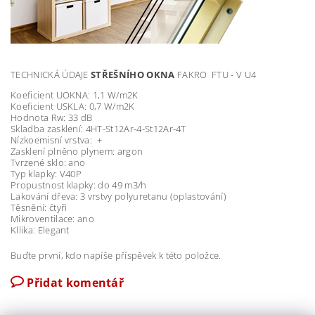
TECHNICKÁ ÚDAJE
STŘEŠNÍHO OKNA
FAKRO FTU - V U4
Koeficient UOKNA: 1,1 W/m2K
Koeficient USKLA: 0,7 W/m2K
Hodnota Rw: 33 dB
Skladba zasklení: 4HT-St12Ar-4-St12Ar-4T
Nízkoemisní vrstva: +
Zasklení plněno plynem: argon
Tvrzené sklo: ano
Typ klapky: V40P
Propustnost klapky: do 49 m3/h
Lakování dřeva: 3 vrstvy polyuretanu (oplastování)
Těsnění: čtyři
Mikroventilace: ano
Kllika: Elegant
Buďte první, kdo napíše příspěvek k této položce.
Přidat komentář