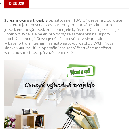
DISKUZE
Střešní okno s trojskly
oplastované FTU-V U4 dřevěné z borovice
na kterou je nanesena 3 x vrstva polyuretanového laku. Okno
je zaskleno novým zasklením energeticky úsporným trojsklem a je
určeno hlavně, ale nejen pro domy se zaměřením na úspory
tepelných energií. Dřevo je ošetřeno dvěma vrstvami laku, je
vybaveno trojím těsněním a automatickou klapkou V40P. Nová
klapka V40P zajišťuje optimální proudění čerstvého množství
vzduchu v místnosti při zavřeném okně.