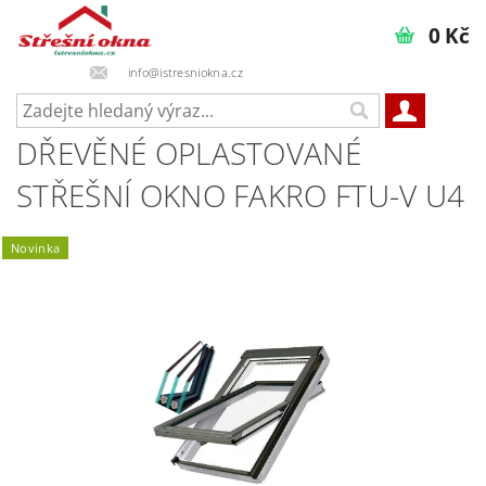
0 Kč
info@istresniokna.cz
DŘEVĚNÉ OPLASTOVANÉ
STŘEŠNÍ OKNO FAKRO FTU-V U4
Novinka