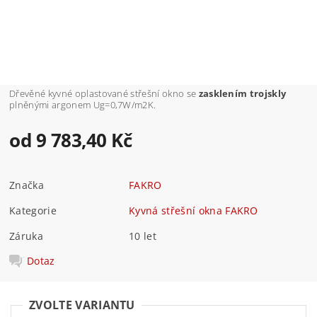
Dřevěné kyvné oplastované střešní okno se
zasklením trojskly
plněnými argonem Ug=0,7W/m2K.
od 9 783,40 Kč
Značka
FAKRO
Kategorie
Kyvná střešní okna FAKRO
Záruka
10 let
Dotaz
ZVOLTE VARIANTU