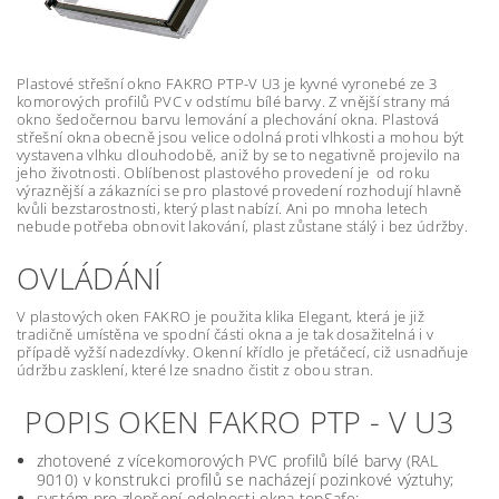
Plastové střešní okno FAKRO PTP-V U3 je kyvné vyronebé ze 3
komorových profilů PVC v odstímu bílé barvy. Z vnější strany má
okno šedočernou barvu lemování a plechování okna. Plastová
střešní okna obecně jsou velice odolná proti vlhkosti a mohou být
vystavena vlhku dlouhodobě, aniž by se to negativně projevilo na
jeho životnosti. Oblíbenost plastového provedení je od roku
výraznější a zákazníci se pro plastové provedení rozhodují hlavně
kvůli bezstarostnosti, který plast nabízí. Ani po mnoha letech
nebude potřeba obnovit lakování, plast zůstane stálý i bez údržby.
OVLÁDÁNÍ
V plastových oken FAKRO je použita klika Elegant, která je již
tradičně umístěna ve spodní části okna a je tak dosažitelná i v
případě vyžší nadezdívky. Okenní křídlo je přetáčecí, ciž usnadňuje
údržbu zasklení, které lze snadno čistit z obou stran.
POPIS OKEN FAKRO PTP - V U3
zhotovené z vícekomorových PVC profilů bílé barvy (RAL
9010) v konstrukci profilů se nacházejí pozinkové výztuhy;
systém pro zlepšení odolnosti okna topSafe;