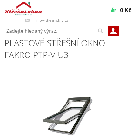
0 Kč
info@istresniokna.cz
PLASTOVÉ STŘEŠNÍ OKNO
FAKRO PTP-V U3