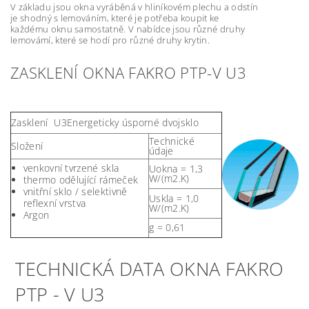
V základu jsou okna vyráběná v hliníkovém plechu a odstín
je shodný s lemováním, které je potřeba koupit ke
každému oknu samostatně. V nabídce jsou různé druhy
lemovámí, které se hodí pro různé druhy krytin.
ZASKLENÍ OKNA FAKRO PTP-V U3
Zasklení U3
Energeticky úsporné dvojsklo
Technické
Složení
údaje
venkovní tvrzené skla
Uokna = 1,3
W/(m2.K)
thermo odělující rámeček
vnitřní sklo / selektivně
Uskla = 1,0
reflexní vrstva
W/(m2.K)
Argon
g = 0,61
TECHNICKÁ DATA OKNA FAKRO
PTP - V U3