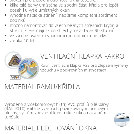
klika bílé barvy umístěna ve spodní části křídla pro lepší
dosah i u výše umístných oken
výhodná nabídka stínění (nabízíme kompletní sortiment
doplňků;
možno namontovat do všech běžných střešních krytin a
střech, které mají sklon střechy mezi 15 až 90 stupňů
ve výrobě osazeno spodními montážními úhelníky.
záruka 10 let.
VENTILAČNÍ KLAPKA FAKRO
Ruční ventilační klapka V35 pro zlepšení výměny
vzduchu v podkrovních místnostech.
MATERIÁL RÁMU/KŘÍDLA
Vyrobeno z vícekomorových (tří) PVC profilů bílé barvy
(RAL 9010) vnitřně vyžených pozinkovanými ocelovými
plechy, systém zpevnění konstrukce okna nazvaném
topSafe.
MATERIÁL PLECHOVÁNÍ OKNA