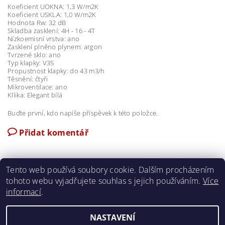
Koeficient UOKNA: 1,3 W/m2K
Koeficient USKLA: 1,0 W/m2K
Hodnota Rw: 32 dB
Skladba zasklení: 4H - 16 - 4T
Nízkoemisní vrstva: ano
Zasklení plněno plynem: argon
Tvrzené sklo: ano
Typ klapky: V35
Propustnost klapky: do 43 m3/h
Těsnění: čtyři
Mikroventilace: ano
Kllika: Elegant bílá
Buďte první, kdo napíše příspěvek k této položce.
Přidat komentář
Tento web používá soubory cookie. Dalším procházením
tohoto webu vyjadřujete souhlas s jejich používáním.
Více
Ochrana osobních údajů
|
Obchodní podmínky
|
Napište nám
|
informací
.
Kontakty
NASTAVENÍ