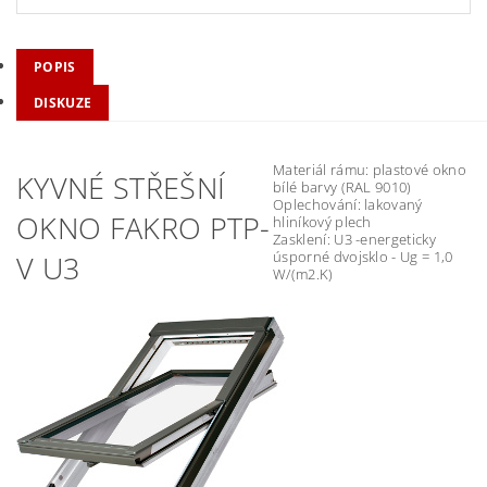
POPIS
DISKUZE
Materiál rámu: plastové okno
KYVNÉ STŘEŠNÍ
bílé barvy (RAL 9010)
Oplechování: lakovaný
OKNO FAKRO PTP-
hliníkový plech
Zasklení: U3 -energeticky
úsporné dvojsklo - Ug = 1,0
V U3
W/(m2.K)