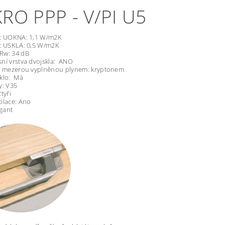
RO PPP - V/PI U5
nt UOKNA: 1,1 W/m2K
nt USKLA: 0,5 W/m2K
Rw: 34 dB
ní vrstva dvojskla: ANO
 s mezerou vyplněnou plynem: kryptonem
sklo: Má
y: V35
tyři
ilace: Ano
egant