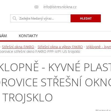
info@istresniokna.cz
 NÁM
KONTAKTY
Střešní okna FAKRO
Střešní okna a výlezy FAKRO
Výklopně - kyv
borovice střešní okno FAKRO PPP-V/PI U5 trojsklo
KLOPNĚ - KYVNÉ PLA
ROVICE STŘEŠNÍ OKNO
 TROJSKLO
Plastové s