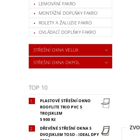
LEMOVÁNÍ FAKRO
MONTÁŽNÍ DOPLŇKY FAKRO
ROLETY A ŽALUZIE FAKRO
OVLÁDACÍ DOPLŇKY FAKRO
STŘEŠNÍ OKNA VELUX
STŘEŠNÍ OKNA OKPOL
TOP 10
PLASTOVÉ STŘEŠNÍ OKNO
ROOFLITE TRIO PVC S
TROJSKLEM
5 900 Kč
ZVO
DŘEVĚNÉ STŘEŠNÍ OKNA S
DVOJSKLEM TOSO - IDEAL DPY