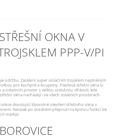
STŘEŠNÍ OKNA V
ROJSKLEM PPP-V/PI
uje údržbu. Zasklení super izolačním trojsklem naplněným
volbou pro kuchyně a koupelny. Plastová střešní okna si
 a ostatních prostor s velkou vzdušnou vlhkostí, kde
á střešní okna nacházejí i ve všech ostatních prostorech
unkce dovolující libovolné otevření střešního okna v
sklonem. Naopak po snadném přepnutí na kyvnou funkci lze
ích markýz.
 BOROVICE