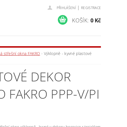
|
PŘIHLÁŠENÍ
REGISTRACE
KOŠÍK:
0 Kč
ná střešní okna FAKRO
Výklopně - kyvné plastové
STOVÉ DEKOR
 FAKRO PPP-V/PI
třešní okno výklopně - kyvné v dekoru borovice s trojsklem