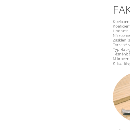
FAK
Koeficie
Koeficie
Hodnota 
Nízkoemis
Zasklení
Tvrzené 
Typ klapk
Těsnění: č
Mikrovent
Klika: El