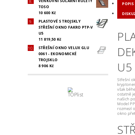
VENKOVNÍ SOLÁRNÍ ROLETY
POPIS
TOSO
10 600 Kč
DISKU
PLASTOVÉ S TROJSKLY
STŘEŠNÍ OKNO FAKRO PTP-V
PL
U5
11 819,50 Kč
DE
STŘEŠNÍ OKNO VELUX GLU
0061 - EKONOMICKÉ
TROJSKLO
U5
8 906 Kč
Střešní o
kryptonem
však běhe
ostatně j
našich po
Model PPP
rozmezí o
okno přet
ST