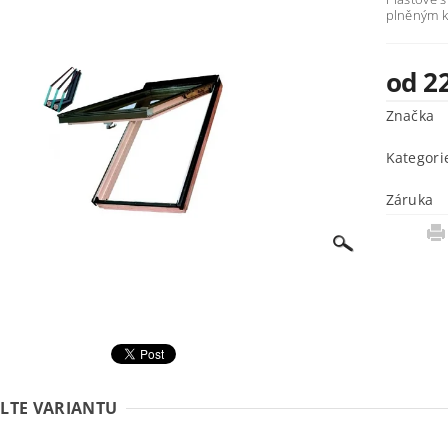
plněným k
od 2
Značka
Kategori
Záruka
LTE VARIANTU