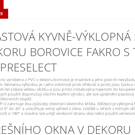
ZE
ASTOVÁ KYVNĚ-VÝKLOPNÁ 
KORU BOROVICE FAKRO S T
 PRESELECT
kno vyrobeno z PVC v dekoru borovice je trvanlivé a jeho povrch nevyžad
. Nemalou výhodou je i jeho odolnost proti vlhkosti a proto jsou častou 
m let získala velkou oblibu a jsou proto instalována nejenom do koupelen
ejich použití doporučují všichni kvalitní výrobci, ale své uplatnění plastov
dkrovních obydlí.
-V zahrnuje dva způsoby otevírání okenního křídla. Stěžejní je výklopná f
d 0° do 35° a umožňuje volný výhled z okna, zvláště u střech s mírným 
očit o 180° a snadno tak umýt venkovní stranu skla nebo použití venkovn
ŘEŠNÍHO OKNA V DEKORU